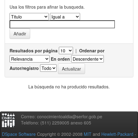
Usa los filtros para afinar la busqueda.
Resultados por página
|
Ordenar por
En orden
Autor/registro
La búsqueda no ha producido resultados.
Correo: conocimientoaldia@serfor.gob.pe
Teléfono: (511) 2259005 anexo 605
DSpace Software
Copyright © 2002-2008
MIT
and
Hewlett-Packard
-