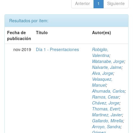
Anterior
1
Siguiente
Resultados por ítem:
Fecha de
Título
Autor(es)
publicación
nov-2019
Día 1 - Presentaciones
Robiglio,
Valentina
;
Watanabe, Jorge
;
Nalvarte, Jaime
;
Alva, Jorge
;
Velasquez,
Manuel
;
Ahumada, Carlos
;
Ramos, Cesar
;
Chávez, Jorge
;
Thomas, Evert
;
Martinez, Javier
;
Gallardo, Mirella
;
Arroyo, Sandra
;
Gómez,