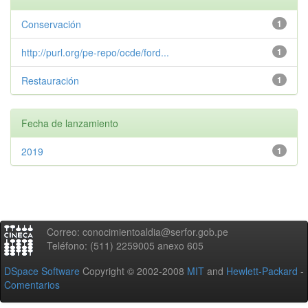
Conservación
1
http://purl.org/pe-repo/ocde/ford...
1
Restauración
1
Fecha de lanzamiento
2019
1
Correo: conocimientoaldia@serfor.gob.pe
Teléfono: (511) 2259005 anexo 605
DSpace Software
Copyright © 2002-2008
MIT
and
Hewlett-Packard
-
Comentarios