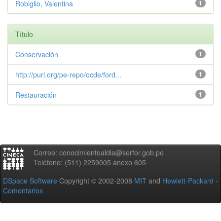
Robiglio, Valentina
1
Título
Conservación
1
http://purl.org/pe-repo/ocde/ford...
1
Restauración
1
Correo: conocimientoaldia@serfor.gob.pe
Teléfono: (511) 2259005 anexo 605
DSpace Software
Copyright © 2002-2008
MIT
and
Hewlett-Packard
-
Comentarios