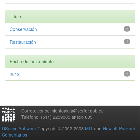
Título
Conservación
1
Restauración
1
Fecha de lanzamiento
2019
1
Correo: conocimientoaldia@serfor.gob.pe
Teléfono: (511) 2259005 anexo 605
DSpace Software
Copyright © 2002-2008
MIT
and
Hewlett-Packard
-
Comentarios