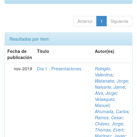
Anterior
1
Siguiente
Resultados por ítem:
Fecha de
Título
Autor(es)
publicación
nov-2019
Día 1 - Presentaciones
Robiglio,
Valentina
;
Watanabe, Jorge
;
Nalvarte, Jaime
;
Alva, Jorge
;
Velasquez,
Manuel
;
Ahumada, Carlos
;
Ramos, Cesar
;
Chávez, Jorge
;
Thomas, Evert
;
Martinez, Javier
;