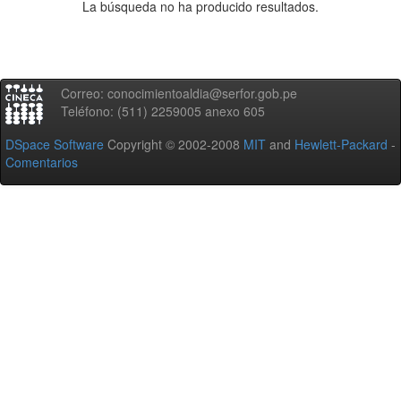
La búsqueda no ha producido resultados.
Correo: conocimientoaldia@serfor.gob.pe
Teléfono: (511) 2259005 anexo 605
DSpace Software
Copyright © 2002-2008
MIT
and
Hewlett-Packard
-
Comentarios