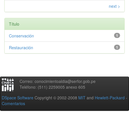
next >
Título
Conservación
1
Restauración
1
Correo: conocimientoaldia@serfor.gob.pe
Teléfono: (511) 2259005 anexo 605
DSpace Software
Copyright © 2002-2008
MIT
and
Hewlett-Packard
-
Comentarios