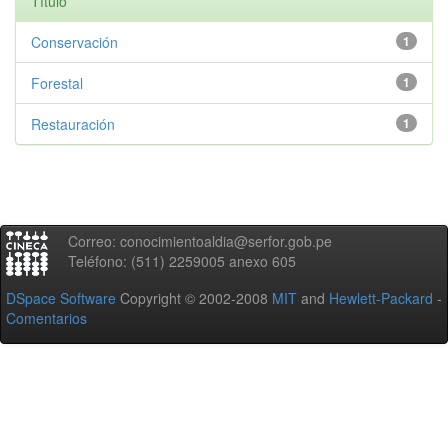
Título
Conservación
1
Forestal
1
Restauración
1
Correo: conocimientoaldia@serfor.gob.pe
Teléfono: (511) 2259005 anexo 605
DSpace Software
Copyright © 2002-2008
MIT
and
Hewlett-Packard
-
Comentarios