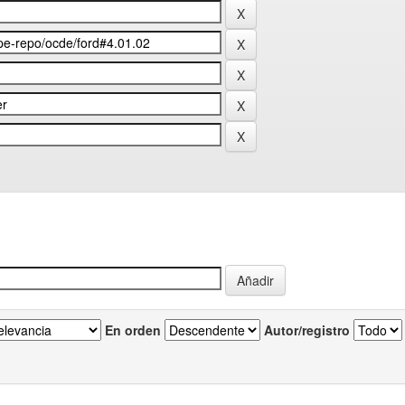
En orden
Autor/registro