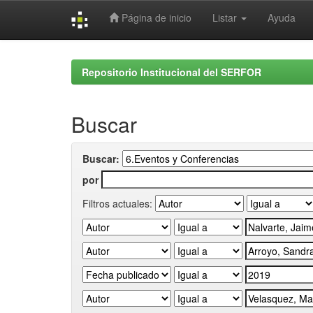
Página de inicio
Listar
Ayuda
Skip
navigation
Repositorio Institucional del SERFOR
Buscar
Buscar:
por
Filtros actuales: