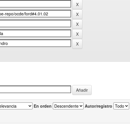
En orden
Autor/registro