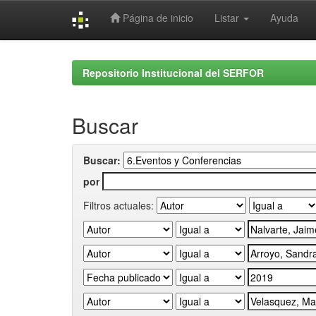
Página de inicio
Listar
Ayuda
Skip
navigation
Repositorio Institucional del SERFOR
Buscar
Buscar:
por
Filtros actuales: