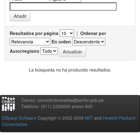
Resultados por página
|
Ordenar por
En orden
Autor/registro
La búsqueda no ha producido resultados.
Correo: conocimientoaldia@serfor.gob.pe
Teléfono: (511) 2259005 anexo 605
DSpace Software
Copyright © 2002-2008
MIT
and
Hewlett-Packard
-
Comentarios