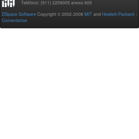
Teléfono: (511) 2259005 anexo 605
DSpace Software
Copyright © 2002-2008
MIT
and
Hewlett-Packard
-
Comentarios