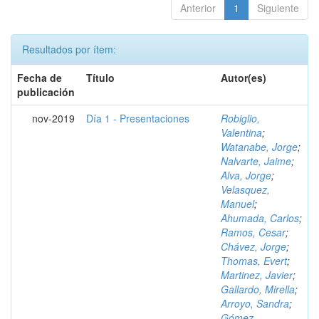
Anterior
1
Siguiente
Resultados por ítem:
Fecha de
Título
Autor(es)
publicación
nov-2019
Día 1 - Presentaciones
Robiglio,
Valentina
;
Watanabe, Jorge
;
Nalvarte, Jaime
;
Alva, Jorge
;
Velasquez,
Manuel
;
Ahumada, Carlos
;
Ramos, Cesar
;
Chávez, Jorge
;
Thomas, Evert
;
Martinez, Javier
;
Gallardo, Mirella
;
Arroyo, Sandra
;
Gómez,