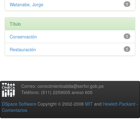
Watanabe, Jorge
1
Título
Conservación
1
Restauración
1
Correo: conocimientoaldia@serfor.gob.pe
Teléfono: (511) 2259005 anexo 605
DSpace Software
Copyright © 2002-2008
MIT
and
Hewlett-Packard
-
Comentarios