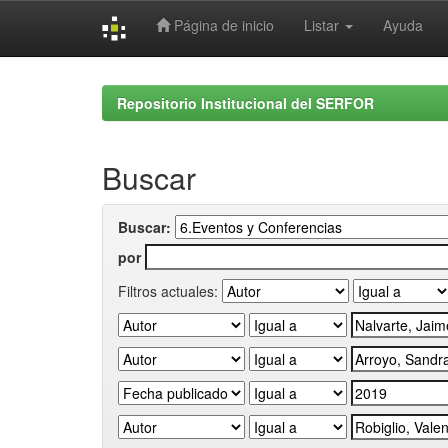
Página de inicio
Listar
Ayuda
Skip
navigation
Repositorio Institucional del SERFOR
Buscar
Buscar:
por
Filtros actuales: