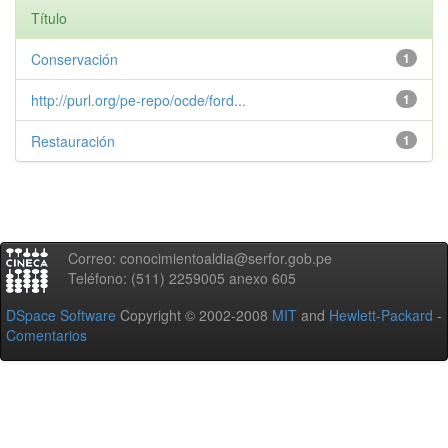
Título
Conservación
1
http://purl.org/pe-repo/ocde/ford...
1
Restauración
1
Correo: conocimientoaldia@serfor.gob.pe
Teléfono: (511) 2259005 anexo 605
DSpace Software
Copyright © 2002-2008
MIT
and
Hewlett-Packard
-
Comentarios