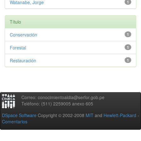
Watanabe, Jorge
1
Título
Conservación
1
Forestal
1
Restauración
1
Correo: conocimientoaldia@serfor.gob.pe
Teléfono: (511) 2259005 anexo 605
DSpace Software
Copyright © 2002-2008
MIT
and
Hewlett-Packard
-
Comentarios