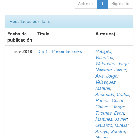
Anterior
1
Siguiente
Resultados por ítem:
Fecha de
Título
Autor(es)
publicación
nov-2019
Día 1 - Presentaciones
Robiglio,
Valentina
;
Watanabe, Jorge
;
Nalvarte, Jaime
;
Alva, Jorge
;
Velasquez,
Manuel
;
Ahumada, Carlos
;
Ramos, Cesar
;
Chávez, Jorge
;
Thomas, Evert
;
Martinez, Javier
;
Gallardo, Mirella
;
Arroyo, Sandra
;
Gómez,