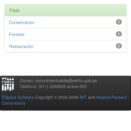
Título
Conservación
1
Forestal
1
Restauración
1
Correo: conocimientoaldia@serfor.gob.pe
Teléfono: (511) 2259005 anexo 605
DSpace Software
Copyright © 2002-2008
MIT
and
Hewlett-Packard
-
Comentarios