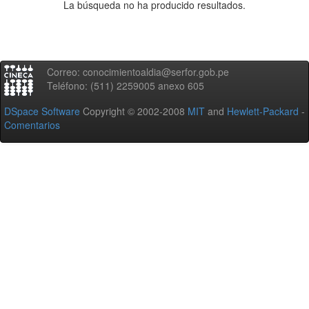
La búsqueda no ha producido resultados.
Correo: conocimientoaldia@serfor.gob.pe
Teléfono: (511) 2259005 anexo 605
DSpace Software
Copyright © 2002-2008
MIT
and
Hewlett-Packard
-
Comentarios