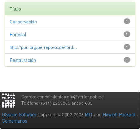
Título
Conservación
1
Forestal
1
http://purl.org/pe-repo/ocde/ford...
1
Restauración
1
Correo: conocimientoaldia@serfor.gob.pe
Teléfono: (511) 2259005 anexo 605
DSpace Software
Copyright © 2002-2008
MIT
and
Hewlett-Packard
-
Comentarios