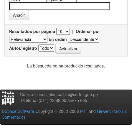
Resultados por página
|
Ordenar por
En orden
Autor/registro
La búsqueda no ha producido resultados.
Correo: conocimientoaldia@serfor.gob.pe
Teléfono: (511) 2259005 anexo 605
DSpace Software
Copyright © 2002-2008
MIT
and
Hewlett-Packard
-
Comentarios