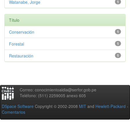
Watanabe, Jorge
1
Título
Conservación
1
Forestal
1
Restauración
1
Correo: conocimientoaldia@serfor.gob.pe
Teléfono: (511) 2259005 anexo 605
DSpace Software
Copyright © 2002-2008
MIT
and
Hewlett-Packard
-
Comentarios