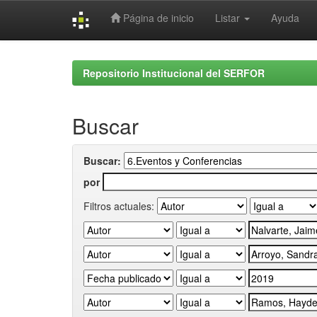
Página de inicio
Listar
Ayuda
Skip
navigation
Repositorio Institucional del SERFOR
Buscar
Buscar:
por
Filtros actuales: