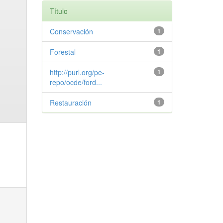
Título
Conservación
1
Forestal
1
http://purl.org/pe-
1
repo/ocde/ford...
Restauración
1