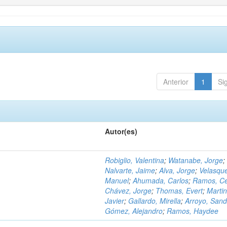
Anterior
1
Si
Autor(es)
Robiglio, Valentina
;
Watanabe, Jorge
;
Nalvarte, Jaime
;
Alva, Jorge
;
Velasqu
Manuel
;
Ahumada, Carlos
;
Ramos, C
Chávez, Jorge
;
Thomas, Evert
;
Martin
Javier
;
Gallardo, Mirella
;
Arroyo, Sand
Gómez, Alejandro
;
Ramos, Haydee