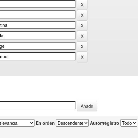
En orden
Autor/registro