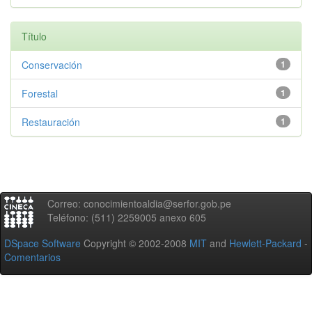
Título
Conservación
1
Forestal
1
Restauración
1
Correo: conocimientoaldia@serfor.gob.pe
Teléfono: (511) 2259005 anexo 605
DSpace Software
Copyright © 2002-2008
MIT
and
Hewlett-Packard
-
Comentarios