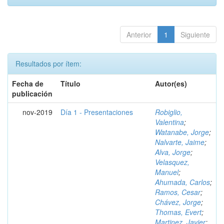
Anterior
1
Siguiente
Resultados por ítem:
Fecha de
Título
Autor(es)
publicación
nov-2019
Día 1 - Presentaciones
Robiglio,
Valentina
;
Watanabe, Jorge
;
Nalvarte, Jaime
;
Alva, Jorge
;
Velasquez,
Manuel
;
Ahumada, Carlos
;
Ramos, Cesar
;
Chávez, Jorge
;
Thomas, Evert
;
Martinez, Javier
;