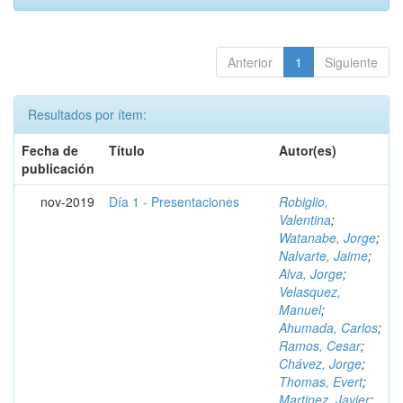
Anterior
1
Siguiente
Resultados por ítem:
Fecha de
Título
Autor(es)
publicación
nov-2019
Día 1 - Presentaciones
Robiglio,
Valentina
;
Watanabe, Jorge
;
Nalvarte, Jaime
;
Alva, Jorge
;
Velasquez,
Manuel
;
Ahumada, Carlos
;
Ramos, Cesar
;
Chávez, Jorge
;
Thomas, Evert
;
Martinez, Javier
;