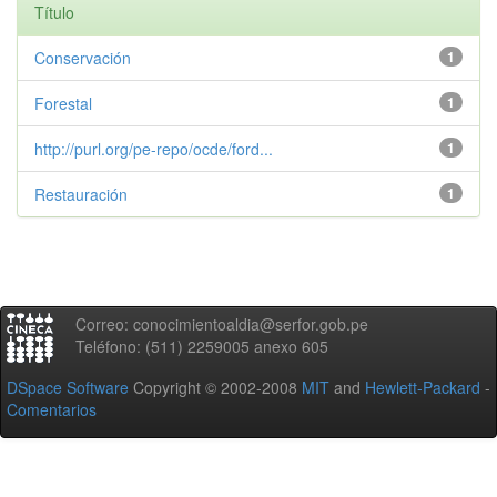
Título
Conservación
1
Forestal
1
http://purl.org/pe-repo/ocde/ford...
1
Restauración
1
Correo: conocimientoaldia@serfor.gob.pe
Teléfono: (511) 2259005 anexo 605
DSpace Software
Copyright © 2002-2008
MIT
and
Hewlett-Packard
-
Comentarios