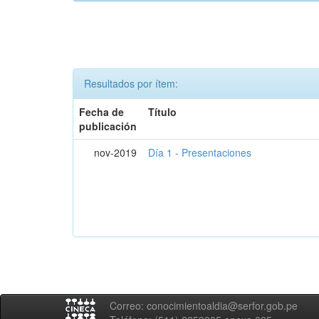
Resultados por ítem:
Fecha de
Título
publicación
nov-2019
Día 1 - Presentaciones
Correo: conocimientoaldia@serfor.gob.pe