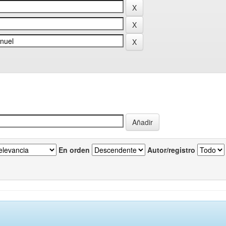
En orden
Autor/registro