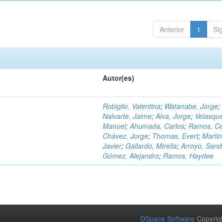
Anterior
1
Si
Autor(es)
Robiglio, Valentina
;
Watanabe, Jorge
;
Nalvarte, Jaime
;
Alva, Jorge
;
Velasqu
Manuel
;
Ahumada, Carlos
;
Ramos, C
Chávez, Jorge
;
Thomas, Evert
;
Martin
Javier
;
Gallardo, Mirella
;
Arroyo, Sand
Gómez, Alejandro
;
Ramos, Haydee
DSpace Software
Copyrig