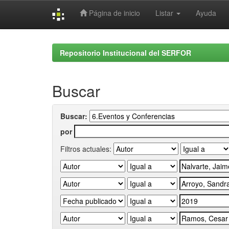
Página de inicio
Listar
Ayuda
Skip
navigation
Repositorio Institucional del SERFOR
Buscar
Buscar:
por
Filtros actuales: