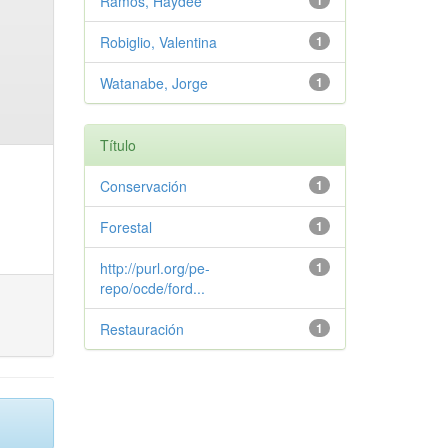
Ramos, Haydee
1
Robiglio, Valentina
1
Watanabe, Jorge
1
Título
Conservación
1
Forestal
1
http://purl.org/pe-
1
repo/ocde/ford...
Restauración
1