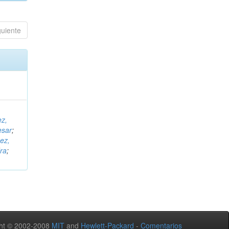
guiente
ez,
esar
;
ez,
ra
;
ht © 2002-2008
MIT
and
Hewlett-Packard
-
Comentarios