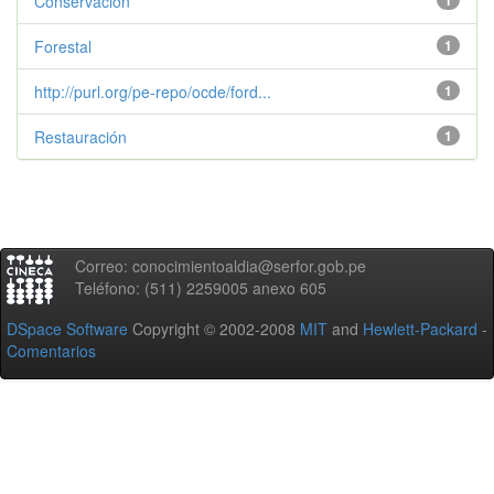
Conservación
1
Forestal
1
http://purl.org/pe-repo/ocde/ford...
1
Restauración
1
Correo: conocimientoaldia@serfor.gob.pe
Teléfono: (511) 2259005 anexo 605
DSpace Software
Copyright © 2002-2008
MIT
and
Hewlett-Packard
-
Comentarios