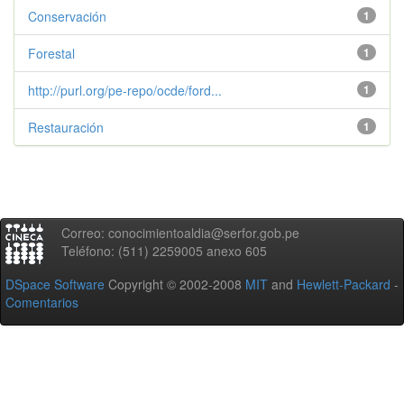
Conservación
1
Forestal
1
http://purl.org/pe-repo/ocde/ford...
1
Restauración
1
Correo: conocimientoaldia@serfor.gob.pe
Teléfono: (511) 2259005 anexo 605
DSpace Software
Copyright © 2002-2008
MIT
and
Hewlett-Packard
-
Comentarios