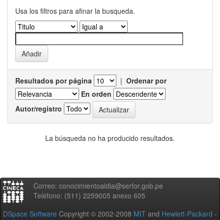
Usa los filtros para afinar la busqueda.
Resultados por página
|
Ordenar por
En orden
Autor/registro
La búsqueda no ha producido resultados.
Correo: conocimientoaldia@serfor.gob.pe
Teléfono: (511) 2259005 anexo 605
DSpace Software
Copyright © 2002-2008
MIT
and
Hewlett-Packard
-