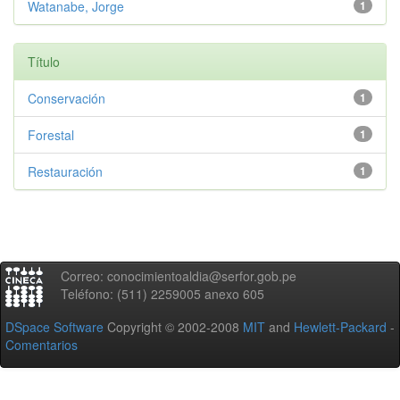
Watanabe, Jorge
1
Título
Conservación
1
Forestal
1
Restauración
1
Correo: conocimientoaldia@serfor.gob.pe
Teléfono: (511) 2259005 anexo 605
DSpace Software
Copyright © 2002-2008
MIT
and
Hewlett-Packard
-
Comentarios