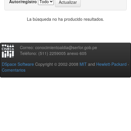
Autor/registro
La búsqueda no ha producido resultados.
Correo: conocimientoaldia@serfor.gob.pe
Teléfono: (511) 2259005 anexo 605
DSpace Software
Copyright © 2002-2008
MIT
and
Hewlett-Packard
-
Comentarios