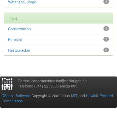
Watanabe, Jorge
1
Título
Conservación
1
Forestal
1
Restauración
1
Correo: conocimientoaldia@serfor.gob.pe
Teléfono: (511) 2259005 anexo 605
DSpace Software
Copyright © 2002-2008
MIT
and
Hewlett-Packard
-
Comentarios