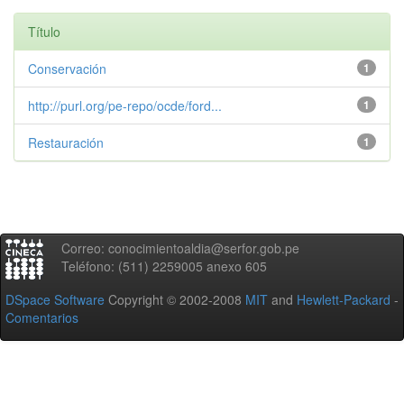
Título
Conservación
1
http://purl.org/pe-repo/ocde/ford...
1
Restauración
1
Correo: conocimientoaldia@serfor.gob.pe
Teléfono: (511) 2259005 anexo 605
DSpace Software
Copyright © 2002-2008
MIT
and
Hewlett-Packard
-
Comentarios