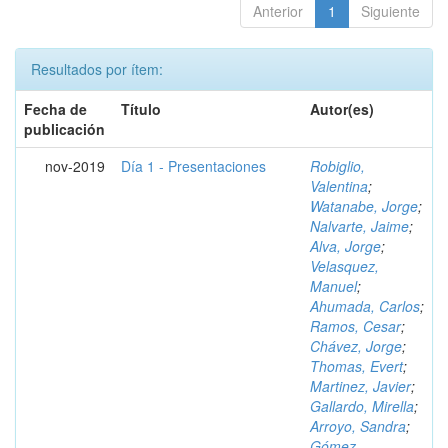
Anterior
1
Siguiente
Resultados por ítem:
Fecha de
Título
Autor(es)
publicación
nov-2019
Día 1 - Presentaciones
Robiglio,
Valentina
;
Watanabe, Jorge
;
Nalvarte, Jaime
;
Alva, Jorge
;
Velasquez,
Manuel
;
Ahumada, Carlos
;
Ramos, Cesar
;
Chávez, Jorge
;
Thomas, Evert
;
Martinez, Javier
;
Gallardo, Mirella
;
Arroyo, Sandra
;
Gómez,