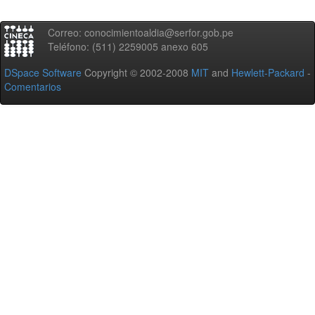
Correo: conocimientoaldia@serfor.gob.pe
Teléfono: (511) 2259005 anexo 605
DSpace Software
Copyright © 2002-2008
MIT
and
Hewlett-Packard
-
Comentarios