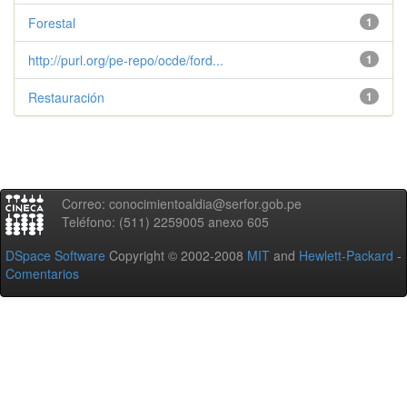
Forestal
1
http://purl.org/pe-repo/ocde/ford...
1
Restauración
1
Correo: conocimientoaldia@serfor.gob.pe
Teléfono: (511) 2259005 anexo 605
DSpace Software
Copyright © 2002-2008
MIT
and
Hewlett-Packard
-
Comentarios