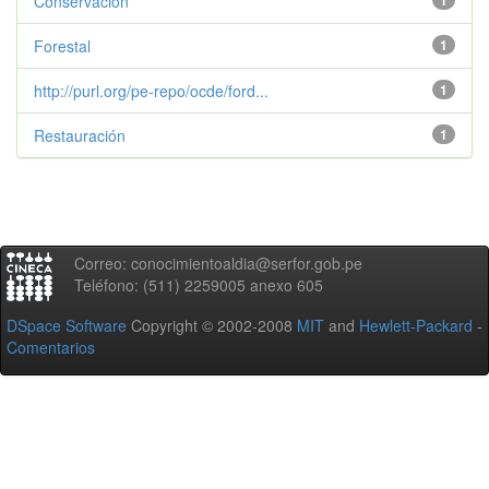
Conservación
1
Forestal
1
http://purl.org/pe-repo/ocde/ford...
1
Restauración
1
Correo: conocimientoaldia@serfor.gob.pe
Teléfono: (511) 2259005 anexo 605
DSpace Software
Copyright © 2002-2008
MIT
and
Hewlett-Packard
-
Comentarios