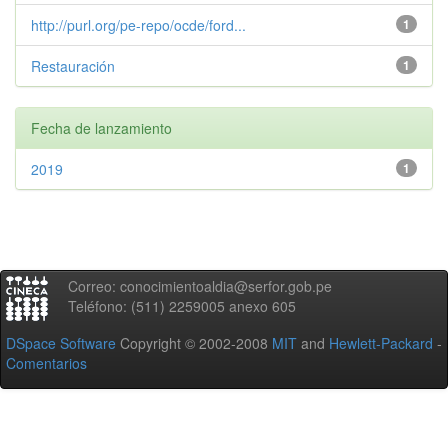
http://purl.org/pe-repo/ocde/ford...
1
Restauración
1
Fecha de lanzamiento
2019
1
Correo: conocimientoaldia@serfor.gob.pe
Teléfono: (511) 2259005 anexo 605
DSpace Software
Copyright © 2002-2008
MIT
and
Hewlett-Packard
-
Comentarios