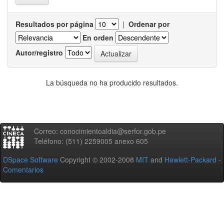
Resultados por página
|
Ordenar por
En orden
Autor/registro
La búsqueda no ha producido resultados.
Correo: conocimientoaldia@serfor.gob.pe
Teléfono: (511) 2259005 anexo 605
DSpace Software
Copyright © 2002-2008
MIT
and
Hewlett-Packard
-
Comentarios