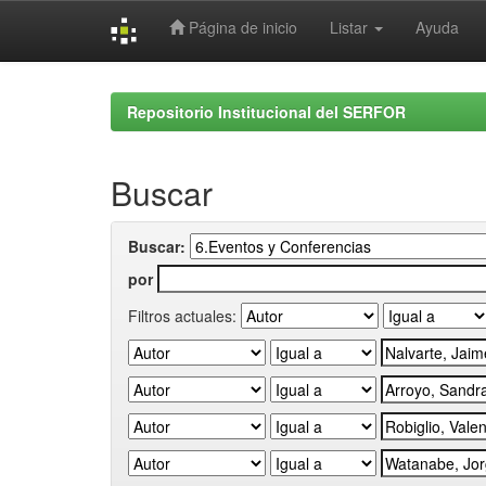
Página de inicio
Listar
Ayuda
Skip
navigation
Repositorio Institucional del SERFOR
Buscar
Buscar:
por
Filtros actuales: