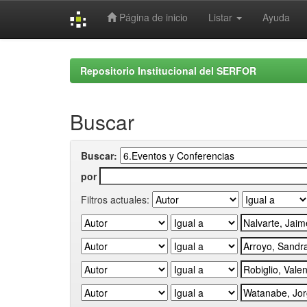
Página de inicio
Listar
Ayuda
Skip
navigation
Repositorio Institucional del SERFOR
Buscar
Buscar:
por
Filtros actuales: