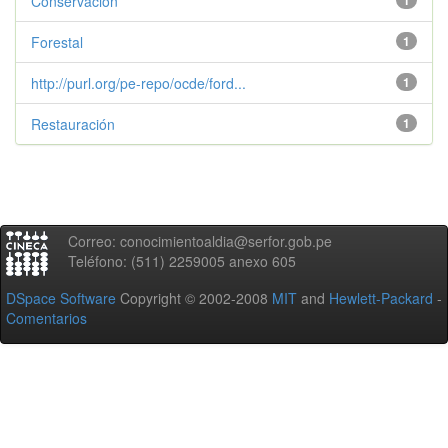
Conservación
1
Forestal
1
http://purl.org/pe-repo/ocde/ford...
1
Restauración
1
Correo: conocimientoaldia@serfor.gob.pe
Teléfono: (511) 2259005 anexo 605
DSpace Software
Copyright © 2002-2008
MIT
and
Hewlett-Packard
-
Comentarios