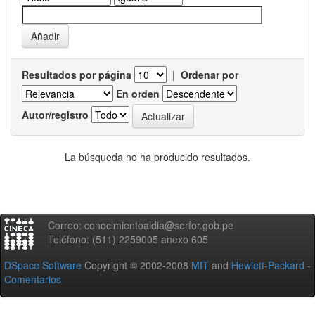
Resultados por página
|
Ordenar por
En orden
Autor/registro
La búsqueda no ha producido resultados.
Correo: conocimientoaldia@serfor.gob.pe
Teléfono: (511) 2259005 anexo 605
DSpace Software
Copyright © 2002-2008
MIT
and
Hewlett-Packard
-
Comentarios