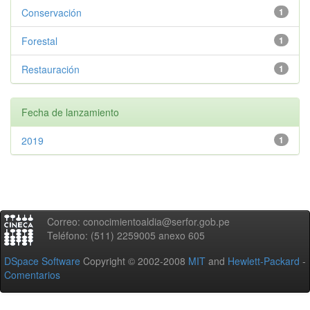
Conservación
1
Forestal
1
Restauración
1
Fecha de lanzamiento
2019
1
Correo: conocimientoaldia@serfor.gob.pe
Teléfono: (511) 2259005 anexo 605
DSpace Software
Copyright © 2002-2008
MIT
and
Hewlett-Packard
-
Comentarios