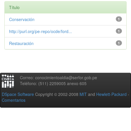
Título
Conservación
1
http://purl.org/pe-repo/ocde/ford...
1
Restauración
1
Correo: conocimientoaldia@serfor.gob.pe
Teléfono: (511) 2259005 anexo 605
DSpace Software
Copyright © 2002-2008
MIT
and
Hewlett-Packard
-
Comentarios