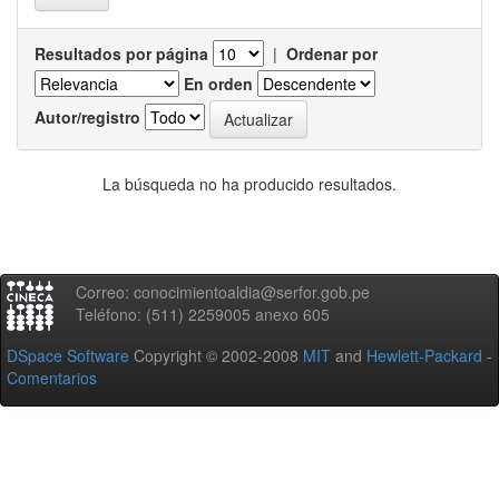
Resultados por página
|
Ordenar por
En orden
Autor/registro
La búsqueda no ha producido resultados.
Correo: conocimientoaldia@serfor.gob.pe
Teléfono: (511) 2259005 anexo 605
DSpace Software
Copyright © 2002-2008
MIT
and
Hewlett-Packard
-
Comentarios