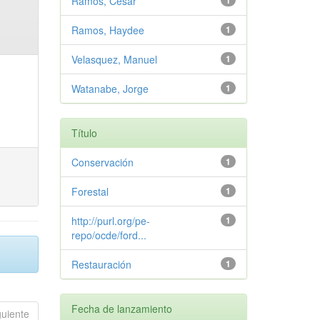
Ramos, Cesar
1
Ramos, Haydee
1
Velasquez, Manuel
1
Watanabe, Jorge
1
Título
Conservación
1
Forestal
1
http://purl.org/pe-
1
repo/ocde/ford...
Restauración
1
Fecha de lanzamiento
guiente