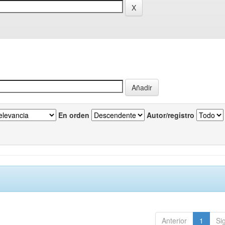
En orden
Autor/registro
Anterior
1
Si