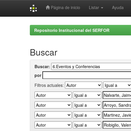
Página de inicio
Listar
Ayuda
Skip
navigation
Repositorio Institucional del SERFOR
Buscar
Buscar:
por
Filtros actuales: