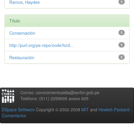
Ramos, Haydee
1
Título
Conservación
1
http://purl.org/pe-repo/ocde/ford...
1
Restauración
1
Correo: conocimientoaldia@serfor.gob.pe
Teléfono: (511) 2259005 anexo 605
DSpace Software
Copyright © 2002-2008
MIT
and
Hewlett-Packard
-
Comentarios