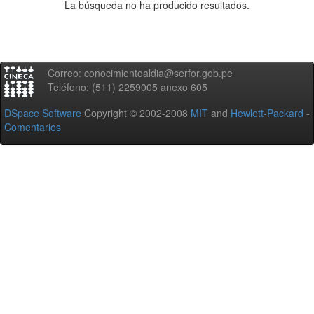
La búsqueda no ha producido resultados.
Correo: conocimientoaldia@serfor.gob.pe
Teléfono: (511) 2259005 anexo 605
DSpace Software
Copyright © 2002-2008
MIT
and
Hewlett-Packard
-
Comentarios