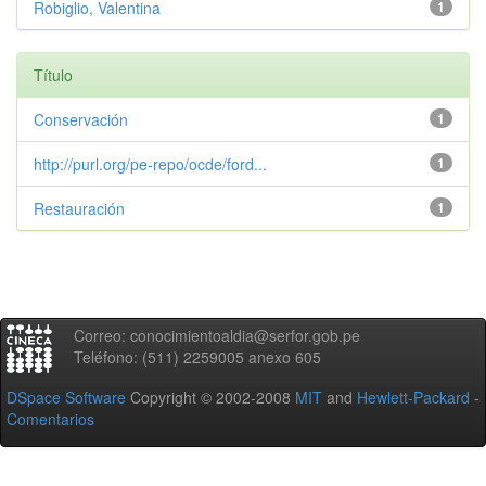
Robiglio, Valentina
1
Título
Conservación
1
http://purl.org/pe-repo/ocde/ford...
1
Restauración
1
Correo: conocimientoaldia@serfor.gob.pe
Teléfono: (511) 2259005 anexo 605
DSpace Software
Copyright © 2002-2008
MIT
and
Hewlett-Packard
-
Comentarios