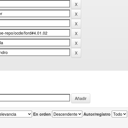
En orden
Autor/registro