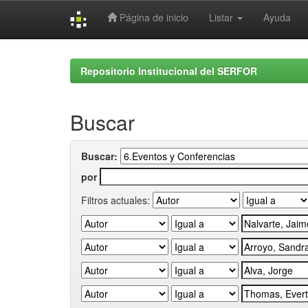
Página de inicio
Listar
Ayuda
Skip
navigation
Repositorio Institucional del SERFOR
Buscar
Buscar:
por
Filtros actuales: