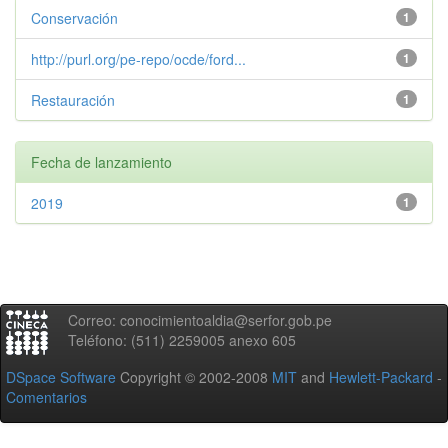
Conservación
1
http://purl.org/pe-repo/ocde/ford...
1
Restauración
1
Fecha de lanzamiento
2019
1
Correo: conocimientoaldia@serfor.gob.pe
Teléfono: (511) 2259005 anexo 605
DSpace Software
Copyright © 2002-2008
MIT
and
Hewlett-Packard
-
Comentarios