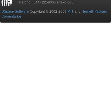
Teléfono: (511) 2259005 anexo 605
DSpace Software
Copyright © 2002-2008
MIT
and
Hewlett-Packard
-
Comentarios